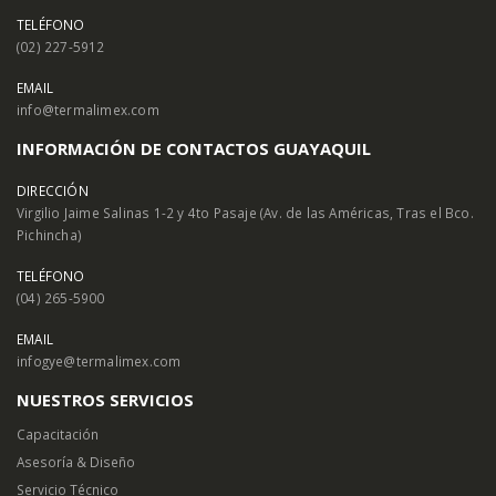
TELÉFONO
(02) 227-5912
EMAIL
info@termalimex.com
INFORMACIÓN DE CONTACTOS GUAYAQUIL
DIRECCIÓN
Virgilio Jaime Salinas 1-2 y 4to Pasaje (Av. de las Américas, Tras el Bco.
Pichincha)
TELÉFONO
(04) 265-5900
EMAIL
infogye@termalimex.com
NUESTROS SERVICIOS
Capacitación
Asesoría & Diseño
Servicio Técnico