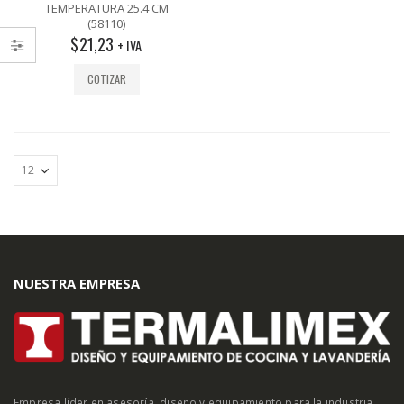
out
TEMPERATURA 25.4 CM
of
(58110)
5
$
21,23
+ IVA
COTIZAR
NUESTRA EMPRESA
Empresa líder en asesoría, diseño y equipamiento para la industria