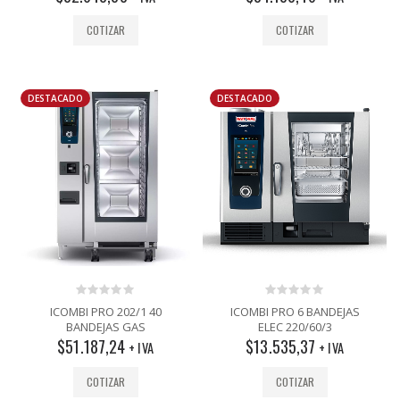
COTIZAR
COTIZAR
DESTACADO
DESTACADO
0
0
ICOMBI PRO 202/1 40
ICOMBI PRO 6 BANDEJAS
out
out
BANDEJAS GAS
ELEC 220/60/3
of
of
$
51.187,24
$
13.535,37
5
5
+ IVA
+ IVA
COTIZAR
COTIZAR