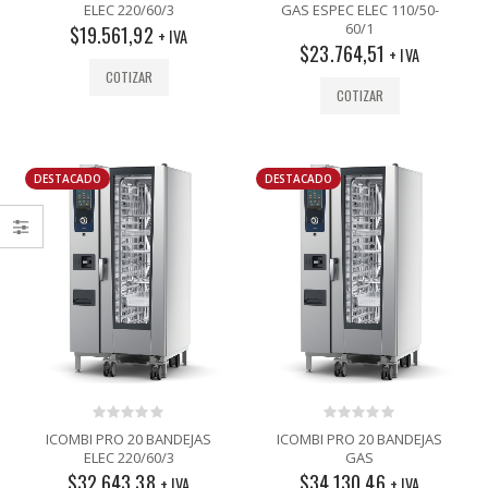
out
out
ELEC 220/60/3
GAS ESPEC ELEC 110/50-
of
of
60/1
$
19.561,92
5
5
+ IVA
$
23.764,51
+ IVA
COTIZAR
COTIZAR
DESTACADO
DESTACADO
0
0
ICOMBI PRO 20 BANDEJAS
ICOMBI PRO 20 BANDEJAS
out
out
ELEC 220/60/3
GAS
of
of
$
32.643,38
$
34.130,46
5
5
+ IVA
+ IVA