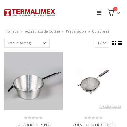
0
Portada
»
Accesorios de Cocina
»
Preparación
»
Coladores
0
0
COLADERA AL. 9 PLG
COLADOR ACERO DOBLE