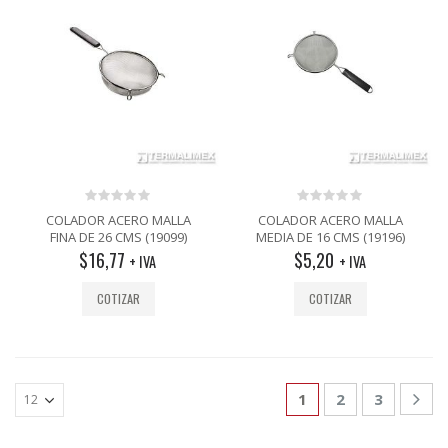
0
0
COLADOR ACERO MALLA
COLADOR ACERO MALLA
out
out
FINA DE 26 CMS (19099)
MEDIA DE 16 CMS (19196)
of
of
$
16,77
$
5,20
5
5
+ IVA
+ IVA
COTIZAR
COTIZAR
1
2
3