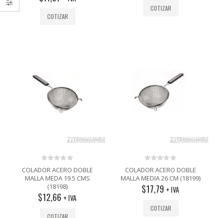
COTIZAR
COTIZAR
0
0
COLADOR ACERO DOBLE
COLADOR ACERO DOBLE
out
out
MALLA MEDA 19.5 CMS
MALLA MEDIA 26 CM (18199)
of
of
(18198)
$
17,79
5
5
+ IVA
$
12,66
+ IVA
COTIZAR
COTIZAR