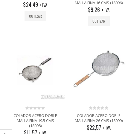
out
out
MALLA FINA 16 CMS (18096)
$
24,49
+ IVA
of
of
$
9,26
5
5
+ IVA
COTIZAR
COTIZAR
0
0
COLADOR ACERO DOBLE
COLADOR ACERO DOBLE
out
out
MALLA FINA 19.5 CMS
MALLA FINA 26 CMS (18099)
of
of
(18098)
$
22,57
5
5
+ IVA
$
11,57
+ IVA