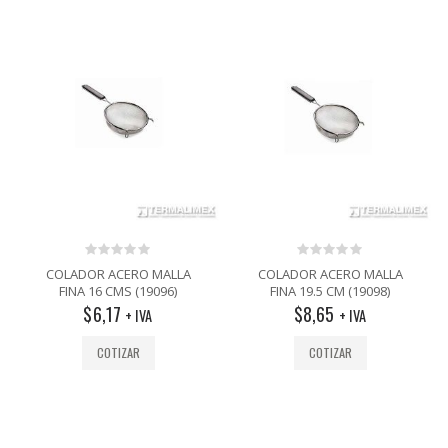
0
0
COLADOR ACERO MALLA
COLADOR ACERO MALLA
out
out
FINA 16 CMS (19096)
FINA 19.5 CM (19098)
of
of
$
6,17
$
8,65
5
5
+ IVA
+ IVA
COTIZAR
COTIZAR