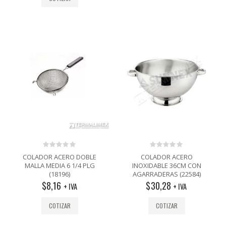
0
0
COLADOR ACERO DOBLE
COLADOR ACERO
out
out
MALLA MEDIA 6 1/4 PLG
INOXIDABLE 36CM CON
of
of
(18196)
AGARRADERAS (22584)
5
5
$
8,16
$
30,28
+ IVA
+ IVA
COTIZAR
COTIZAR