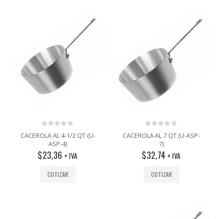
0
0
CACEROLA AL 4-1/2 QT (U-
CACEROLA AL 7 QT (U-ASP-
out
out
ASP-4)
7)
of
of
$
23,36
$
32,74
5
5
+ IVA
+ IVA
COTIZAR
COTIZAR