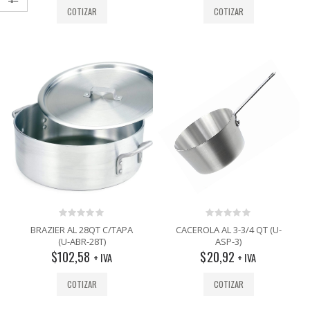
COTIZAR
COTIZAR
0
0
BRAZIER AL 28QT C/TAPA
CACEROLA AL 3-3/4 QT (U-
out
out
(U-ABR-28T)
ASP-3)
of
of
$
102,58
$
20,92
5
5
+ IVA
+ IVA
COTIZAR
COTIZAR