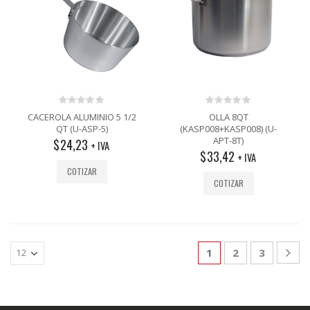
0
0
CACEROLA ALUMINIO 5 1/2
OLLA 8QT
out
out
QT (U-ASP-5)
(KASP008+KASP008) (U-
of
of
APT-8T)
$
24,23
5
5
+ IVA
$
33,42
+ IVA
COTIZAR
COTIZAR
1
2
3