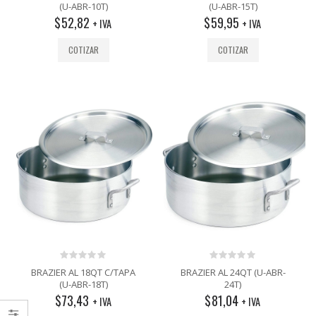
out
out
(U-ABR-10T)
(U-ABR-15T)
of
of
$
52,82
$
59,95
5
5
+ IVA
+ IVA
COTIZAR
COTIZAR
0
0
BRAZIER AL 18QT C/TAPA
BRAZIER AL 24QT (U-ABR-
out
out
(U-ABR-18T)
24T)
of
of
$
73,43
$
81,04
5
5
+ IVA
+ IVA