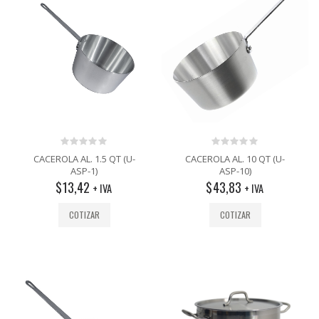
0
0
CACEROLA AL. 1.5 QT (U-
CACEROLA AL. 10 QT (U-
out
out
ASP-1)
ASP-10)
of
of
$
13,42
$
43,83
5
5
+ IVA
+ IVA
COTIZAR
COTIZAR