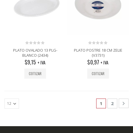
0
0
PLATO OVALADO 13 PLG-
PLATO POSTRE 18 CM ZELIE
out
out
BLANCO (2434)
(V3731)
of
of
$
9,15
$
0,97
5
5
+ IVA
+ IVA
COTIZAR
COTIZAR
1
2