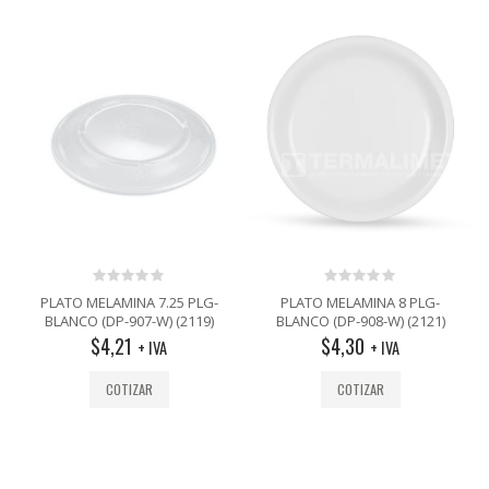
0
0
PLATO MELAMINA 7.25 PLG-
PLATO MELAMINA 8 PLG-
out
out
BLANCO (DP-907-W) (2119)
BLANCO (DP-908-W) (2121)
of
of
$
4,21
$
4,30
5
5
+ IVA
+ IVA
COTIZAR
COTIZAR