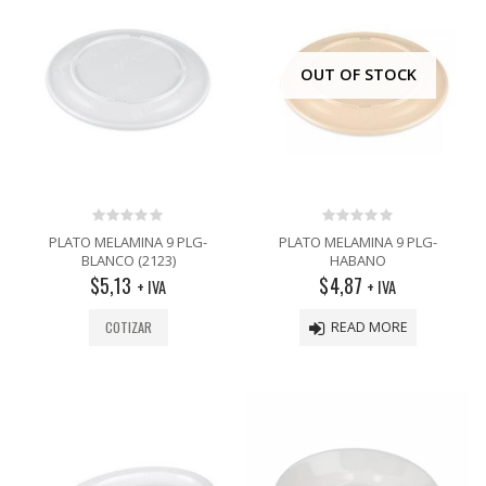
OUT OF STOCK
0
0
PLATO MELAMINA 9 PLG-
PLATO MELAMINA 9 PLG-
out
out
BLANCO (2123)
HABANO
of
of
$
5,13
$
4,87
5
5
+ IVA
+ IVA
COTIZAR
READ MORE