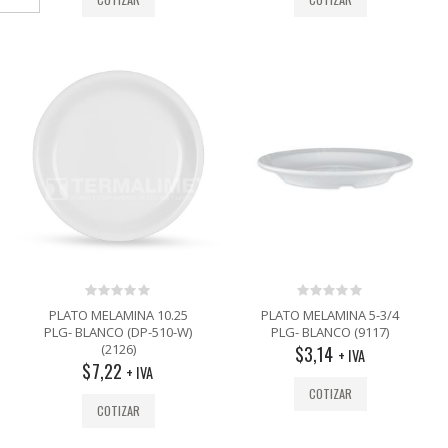
0
0
PLATO MELAMINA 10.25
PLATO MELAMINA 5-3/4
out
out
PLG- BLANCO (DP-510-W)
PLG- BLANCO (9117)
of
of
(2126)
$
3,14
5
5
+ IVA
$
7,22
+ IVA
COTIZAR
COTIZAR