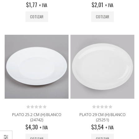
out
out
$
1,77
$
2,01
+ IVA
+ IVA
of
of
5
5
COTIZAR
COTIZAR
0
0
PLATO 25.2 CM (H) BLANCO
PLATO 29 CM (H) BLANCO
out
out
(24742)
(25251)
of
of
$
4,30
$
3,54
5
5
+ IVA
+ IVA
COTIZAR
COTIZAR