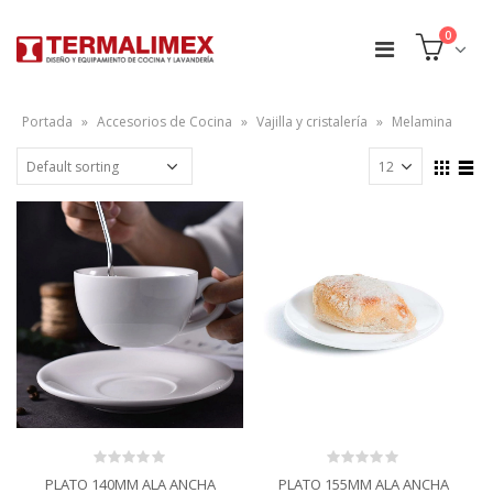
0
Portada
»
Accesorios de Cocina
»
Vajilla y cristalería
»
Melamina
0
0
PLATO 140MM ALA ANCHA
PLATO 155MM ALA ANCHA