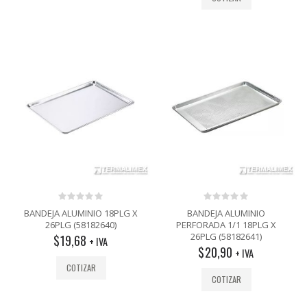
0
0
BANDEJA ALUMINIO 18PLG X
BANDEJA ALUMINIO
out
out
26PLG (58182640)
PERFORADA 1/1 18PLG X
of
of
26PLG (58182641)
$
19,68
5
5
+ IVA
$
20,90
+ IVA
COTIZAR
COTIZAR