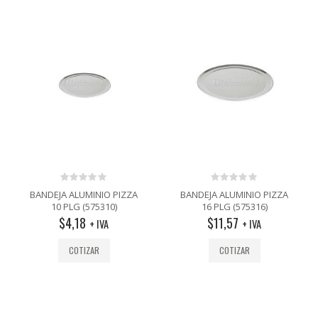
0
0
BANDEJA ALUMINIO PIZZA
BANDEJA ALUMINIO PIZZA
out
out
10 PLG (575310)
16 PLG (575316)
of
of
$
4,18
$
11,57
5
5
+ IVA
+ IVA
COTIZAR
COTIZAR