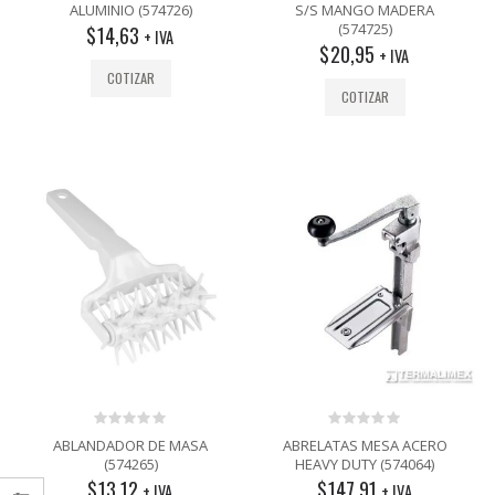
out
out
ALUMINIO (574726)
S/S MANGO MADERA
of
of
(574725)
$
14,63
5
5
+ IVA
$
20,95
+ IVA
COTIZAR
COTIZAR
0
0
ABLANDADOR DE MASA
ABRELATAS MESA ACERO
out
out
(574265)
HEAVY DUTY (574064)
of
of
$
13,12
$
147,91
5
5
+ IVA
+ IVA