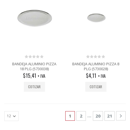
0
0
BANDEJA ALUMINIO PIZZA
BANDEJA ALUMINIO PIZZA 8
out
out
18 PLG (5730038)
PLG (5730028)
of
of
$
15,41
$
4,11
5
5
+ IVA
+ IVA
COTIZAR
COTIZAR
…
1
2
20
21