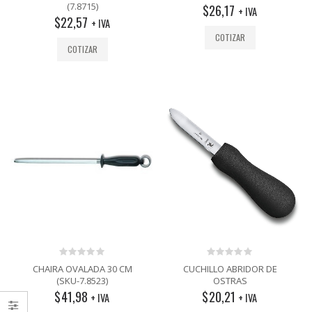
out
out
(7.8715)
$
26,17
+ IVA
of
of
$
22,57
5
5
+ IVA
COTIZAR
COTIZAR
0
0
CHAIRA OVALADA 30 CM
CUCHILLO ABRIDOR DE
out
out
(SKU-7.8523)
OSTRAS
of
of
$
41,98
$
20,21
5
5
+ IVA
+ IVA