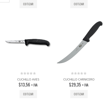
COTIZAR
COTIZAR
0
0
CUCHILLO AVES
CUCHILLO CARNICERO
out
out
$
13,56
$
29,35
+ IVA
+ IVA
of
of
5
5
COTIZAR
COTIZAR