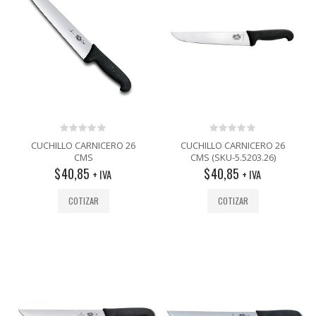
0
0
CUCHILLO CARNICERO 26
CUCHILLO CARNICERO 26
out
out
CMS
CMS (SKU-5.5203.26)
of
of
$
40,85
$
40,85
5
5
+ IVA
+ IVA
COTIZAR
COTIZAR