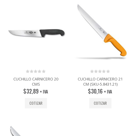
0
0
CUCHILLO CARNICERO 20
CUCHILLO CARNICERO 21
out
out
CMS
CM (SKU-5.8431.21)
of
of
$
32,89
$
30,16
5
5
+ IVA
+ IVA
COTIZAR
COTIZAR