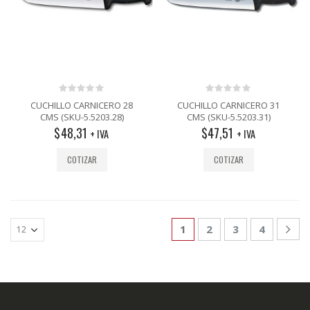
0
0
CUCHILLO CARNICERO 28
CUCHILLO CARNICERO 31
out
out
CMS (SKU-5.5203.28)
CMS (SKU-5.5203.31)
of
of
$
48,31
$
47,51
5
5
+ IVA
+ IVA
COTIZAR
COTIZAR
1
2
3
4