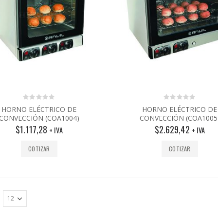
0
0
HORNO ELÉCTRICO DE
HORNO ELÉCTRICO DE
out
out
CONVECCIÓN (COA1004)
CONVECCIÓN (COA1005
of
of
5
5
$
1.117,28
$
2.629,42
+ IVA
+ IVA
COTIZAR
COTIZAR