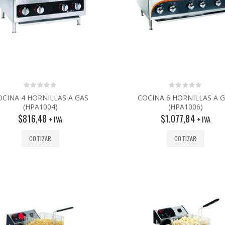
0
0
OCINA 4 HORNILLAS A GAS
COCINA 6 HORNILLAS A 
out
out
(HPA1004)
(HPA1006)
of
of
5
5
$
816,48
$
1.077,84
+ IVA
+ IVA
COTIZAR
COTIZAR