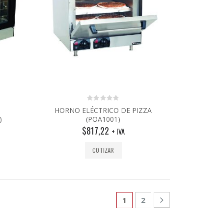
0
HORNO ELÉCTRICO DE PIZZA
out
)
(POA1001)
of
5
$
817,22
+ IVA
COTIZAR
1
2