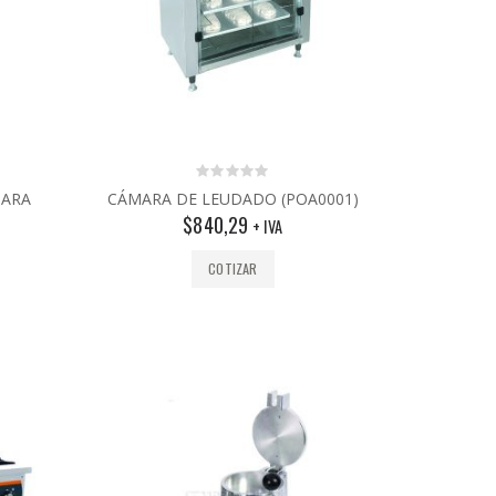
0
PARA
CÁMARA DE LEUDADO (POA0001)
out
$
840,29
of
+ IVA
5
COTIZAR