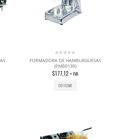
0
GAS
FORMADORA DE HAMBURGUESAS
out
(PMB0130)
of
5
$
177,12
+ IVA
COTIZAR