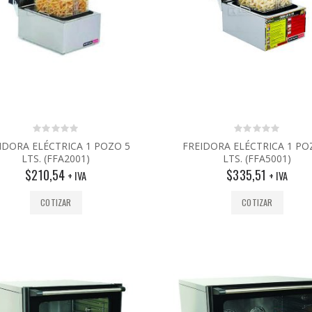
0
0
IDORA ELÉCTRICA 1 POZO 5
FREIDORA ELÉCTRICA 1 PO
out
out
LTS. (FFA2001)
LTS. (FFA5001)
of
of
5
5
$
210,54
$
335,51
+ IVA
+ IVA
COTIZAR
COTIZAR