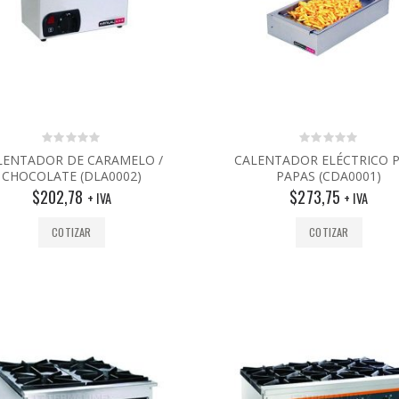
0
0
LENTADOR DE CARAMELO /
CALENTADOR ELÉCTRICO 
out
out
CHOCOLATE (DLA0002)
PAPAS (CDA0001)
of
of
5
5
$
202,78
$
273,75
+ IVA
+ IVA
COTIZAR
COTIZAR