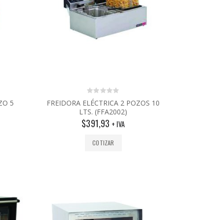
0
ZO 5
FREIDORA ELÉCTRICA 2 POZOS 10
out
LTS. (FFA2002)
of
5
$
391,93
+ IVA
COTIZAR