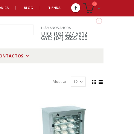
0
ÓNICA
BLOG
TIENDA
LLÁMANOS AHORA
UIO: (02) 227 5912
GYE: (04) 2655 900
ONTACTOS
Mostrar: