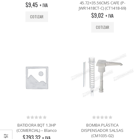
out
out
45.72×35.56CMS CAFE (P-
$
9,45
+ IVA
of
of
JWR1418CT-C) (CT1418-69)
5
5
$
9,02
+ IVA
COTIZAR
COTIZAR
0
0
BATIDORA 8QT 1.3HP
BOMBA PLÁSTICA
out
out
(COMERCIAL) – Blanco
DISPENSADOR SALSAS
of
of
(CM1035-02)
$
793,32
5
5
+ IVA