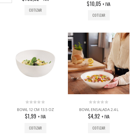
$
10,05
+ IVA
COTIZAR
COTIZAR
0
0
BOWL 12 CM 13.5 OZ
BOWL ENSALADA 2.4 L
out
out
$
1,99
$
4,92
+ IVA
+ IVA
of
of
5
5
COTIZAR
COTIZAR