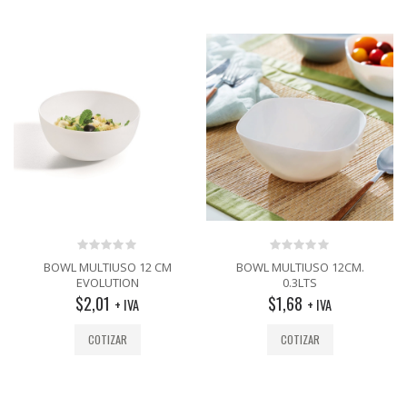
0
0
BOWL MULTIUSO 12 CM
BOWL MULTIUSO 12CM.
out
out
EVOLUTION
0.3LTS
of
of
$
2,01
$
1,68
5
5
+ IVA
+ IVA
COTIZAR
COTIZAR