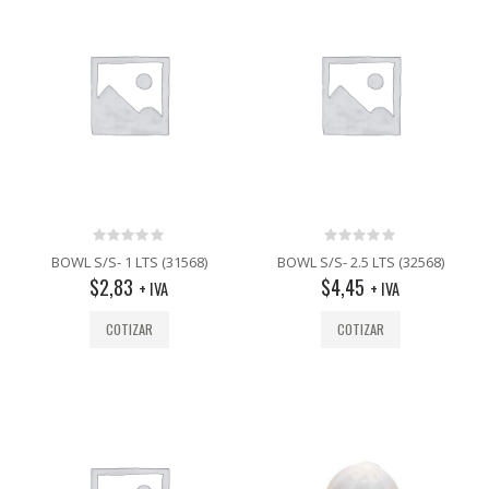
0
0
BOWL S/S- 1 LTS (31568)
BOWL S/S- 2.5 LTS (32568)
out
out
$
2,83
$
4,45
+ IVA
+ IVA
of
of
5
5
COTIZAR
COTIZAR