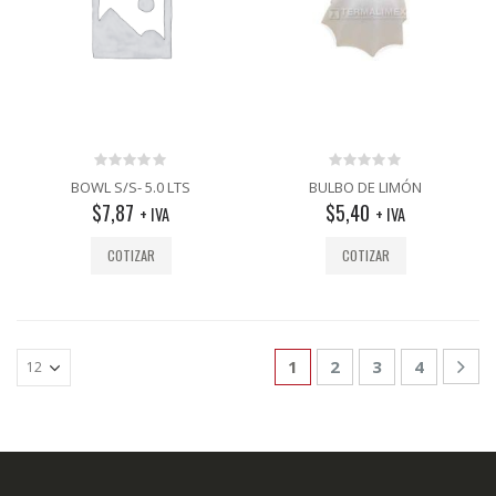
0
0
BOWL S/S- 5.0 LTS
BULBO DE LIMÓN
out
out
$
7,87
$
5,40
+ IVA
+ IVA
of
of
5
5
COTIZAR
COTIZAR
1
2
3
4