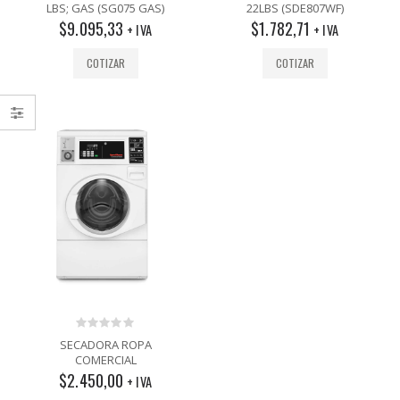
out
out
LBS; GAS (SG075 GAS)
22LBS (SDE807WF)
of
of
$
9.095,33
$
1.782,71
5
5
+ IVA
+ IVA
COTIZAR
COTIZAR
0
SECADORA ROPA
out
COMERCIAL
of
$
2.450,00
5
+ IVA