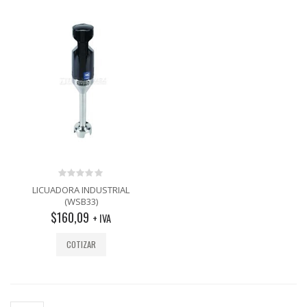
0
LICUADORA INDUSTRIAL
out
(WSB33)
of
$
160,09
5
+ IVA
COTIZAR