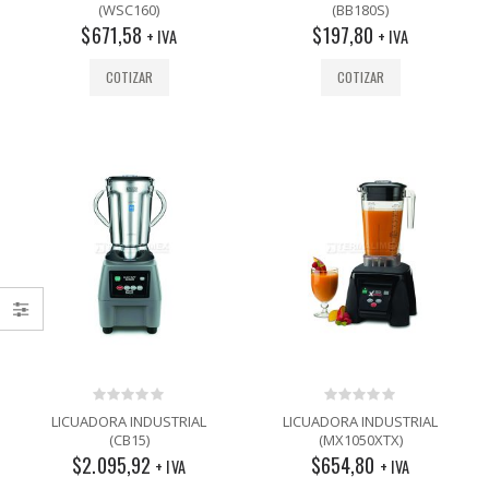
out
out
(WSC160)
(BB180S)
of
of
$
671,58
$
197,80
5
5
+ IVA
+ IVA
COTIZAR
COTIZAR
0
0
LICUADORA INDUSTRIAL
LICUADORA INDUSTRIAL
out
out
(CB15)
(MX1050XTX)
of
of
$
2.095,92
$
654,80
5
5
+ IVA
+ IVA