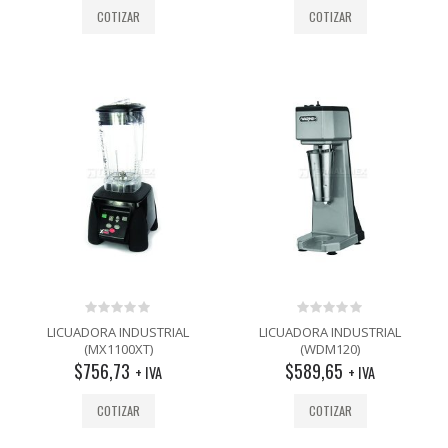
COTIZAR
COTIZAR
0
0
LICUADORA INDUSTRIAL
LICUADORA INDUSTRIAL
out
out
(MX1100XT)
(WDM120)
of
of
$
756,73
$
589,65
5
5
+ IVA
+ IVA
COTIZAR
COTIZAR