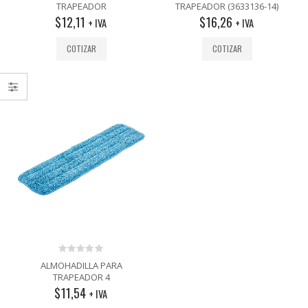
out
out
TRAPEADOR
TRAPEADOR (3633136-14)
of
of
$
12,11
$
16,26
5
5
+ IVA
+ IVA
COTIZAR
COTIZAR
0
ALMOHADILLA PARA
out
TRAPEADOR 4
of
$
11,54
5
+ IVA