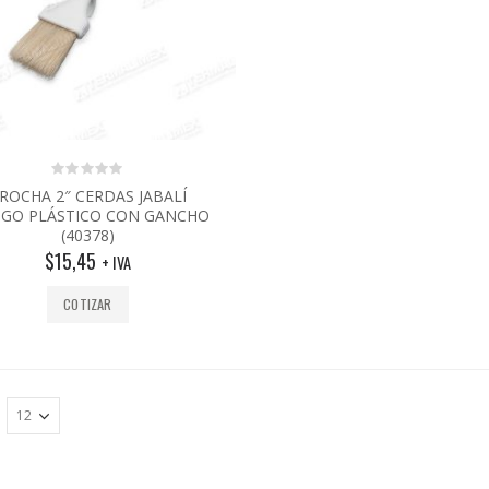
0
ROCHA 2″ CERDAS JABALÍ
out
GO PLÁSTICO CON GANCHO
of
(40378)
5
$
15,45
+ IVA
COTIZAR