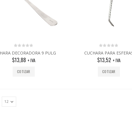
0
0
HARA DECORADORA 9 PULG
CUCHARA PARA ESFERA
out
out
$
13,88
$
13,52
of
of
+ IVA
+ IVA
5
5
COTIZAR
COTIZAR