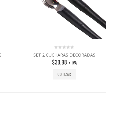
0
S
SET 2 CUCHARAS DECORADAS
out
$
30,98
of
+ IVA
5
COTIZAR