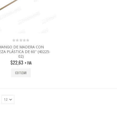
0
MANGO DE MADERA CON
out
ZA PLÁSTICA DE 60″ (40225-
of
02)
5
$
22,63
+ IVA
COTIZAR