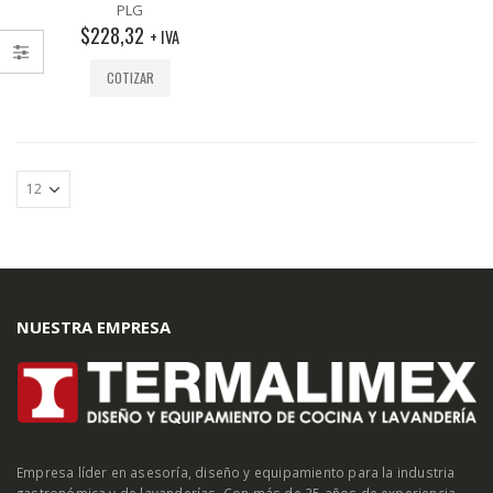
out
PLG
of
$
228,32
5
+ IVA
COTIZAR
NUESTRA EMPRESA
Empresa líder en asesoría, diseño y equipamiento para la industria
gastronómica y de lavanderías. Con más de 35 años de experiencia.