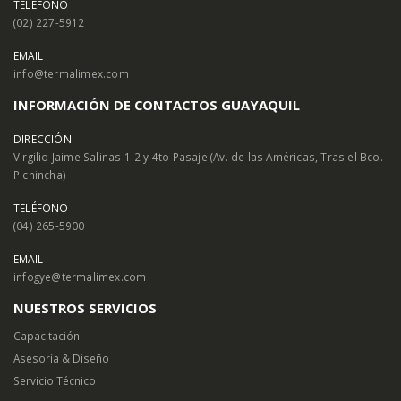
TELÉFONO
(02) 227-5912
EMAIL
info@termalimex.com
INFORMACIÓN DE CONTACTOS GUAYAQUIL
DIRECCIÓN
Virgilio Jaime Salinas 1-2 y 4to Pasaje (Av. de las Américas, Tras el Bco.
Pichincha)
TELÉFONO
(04) 265-5900
EMAIL
infogye@termalimex.com
NUESTROS SERVICIOS
Capacitación
Asesoría & Diseño
Servicio Técnico