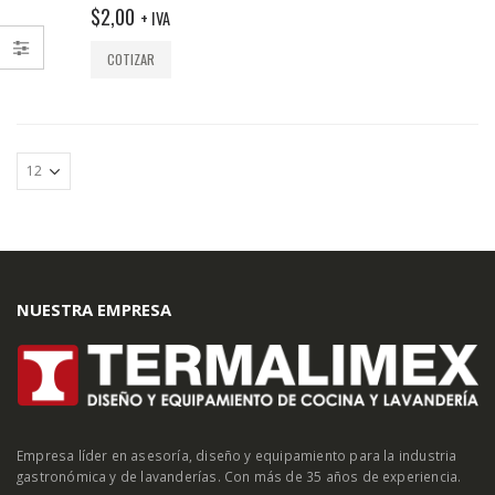
out
$
2,00
+ IVA
of
5
COTIZAR
NUESTRA EMPRESA
Empresa líder en asesoría, diseño y equipamiento para la industria
gastronómica y de lavanderías. Con más de 35 años de experiencia.