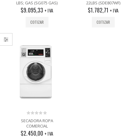
out
out
LBS; GAS (SG075 GAS)
22LBS (SDE807WF)
of
of
$
9.095,33
$
1.782,71
5
5
+ IVA
+ IVA
COTIZAR
COTIZAR
0
SECADORA ROPA
out
COMERCIAL
of
$
2.450,00
5
+ IVA