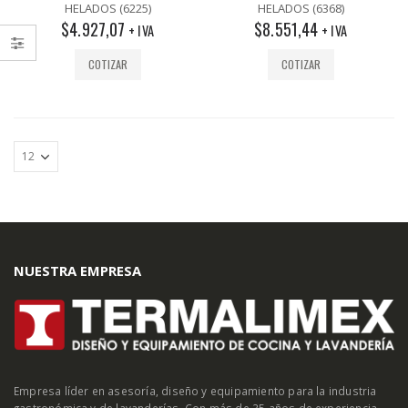
out
out
HELADOS (6225)
HELADOS (6368)
of
of
$
4.927,07
$
8.551,44
5
5
+ IVA
+ IVA
COTIZAR
COTIZAR
NUESTRA EMPRESA
Empresa líder en asesoría, diseño y equipamiento para la industria
gastronómica y de lavanderías. Con más de 35 años de experiencia.