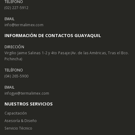
TELÉFONO
(02) 227-5912
EMAIL
info@termalimex.com
INFORMACIÓN DE CONTACTOS GUAYAQUIL
DIRECCIÓN
Virgilio Jaime Salinas 1-2 y 4to Pasaje (Av. de las Américas, Tras el Bco.
Pichincha)
TELÉFONO
(04) 265-5900
EMAIL
infogye@termalimex.com
NUESTROS SERVICIOS
Capacitación
Asesoría & Diseño
Servicio Técnico