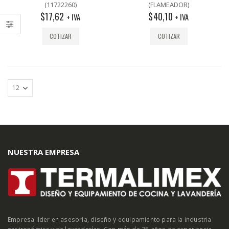
out
out
(11722260)
(FLAMEADOR)
of
of
$
17,62
$
40,10
5
5
+ IVA
+ IVA
COTIZAR
COTIZAR
NUESTRA EMPRESA
Empresa líder en asesoría, diseño y equipamiento para la industria
gastronómica y de lavanderías. Con más de 35 años de experiencia.