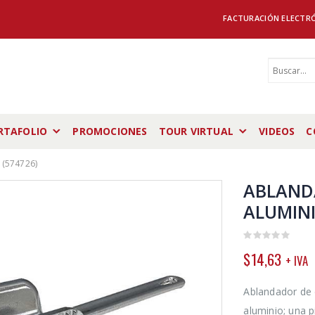
FACTURACIÓN ELECTR
RTAFOLIO
PROMOCIONES
TOUR VIRTUAL
VIDEOS
C
(574726)
ABLAND
ALUMINI
0
$
14,63
+ IVA
out
of
5
Ablandador de
aluminio; una p