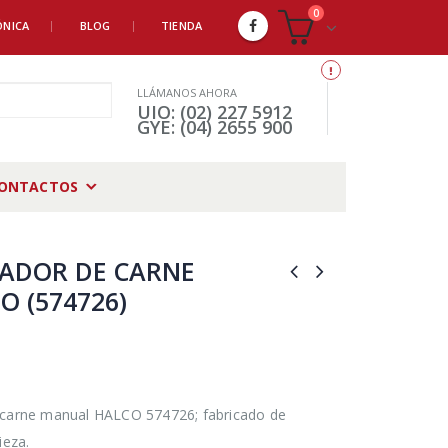
0
ÓNICA
BLOG
TIENDA
LLÁMANOS AHORA
UIO: (02) 227 5912
GYE: (04) 2655 900
ONTACTOS
ADOR DE CARNE
O (574726)
 carne manual HALCO 574726; fabricado de
ieza.