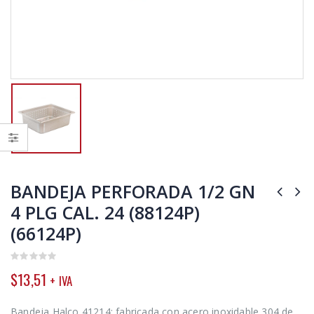
BANDEJA PERFORADA 1/2 GN
4 PLG CAL. 24 (88124P)
(66124P)
0
$
13,51
+ IVA
out
of
5
Bandeja Halco 41214; fabricada con acero inoxidable 304 de