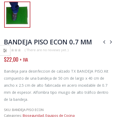
BANDEJA PISO ECON 0.7 MM
( There are no reviews yet. )
0
$
22,00
+ IVA
out
of
5
Bandeja para desinfeccion de calzado TX BANDEJA PISO.Kit
compuesto de una bandeja de 50 cm de largo x 40 cm de
ancho x 2.5 cm de alto fabricada en acero inoxidable de 0.7
mm de espesor. Alfombra tipo musgo de alto tráfico dentro
de la bandeja.
SKU:
BANDEJA PISO ECON
Categories:
Bioseguridad
,
Equipos de Cocina