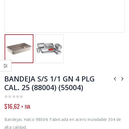
BANDEJA S/S 1/1 GN 4 PLG
CAL. 25 (88004) (55004)
0
$
16,62
+ IVA
out
of
5
Bandejas Halco 98004; Fabricada en acero inoxidable 304 de
alta calidad.