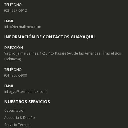
TELÉFONO
(02) 227-5912
EMAIL
info@termalimex.com
INFORMACIÓN DE CONTACTOS GUAYAQUIL
DIRECCIÓN
Virgilio Jaime Salinas 1-2 y 4to Pasaje (Av. de las Américas, Tras el Bco.
Pichincha)
TELÉFONO
(04) 265-5900
EMAIL
infogye@termalimex.com
NUESTROS SERVICIOS
Capacitación
Asesoría & Diseño
Servicio Técnico