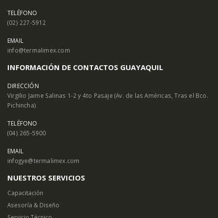
TELÉFONO
(02) 227-5912
EMAIL
info@termalimex.com
INFORMACIÓN DE CONTACTOS GUAYAQUIL
DIRECCIÓN
Virgilio Jaime Salinas 1-2 y 4to Pasaje (Av. de las Américas, Tras el Bco.
Pichincha)
TELÉFONO
(04) 265-5900
EMAIL
infogye@termalimex.com
NUESTROS SERVICIOS
Capacitación
Asesoría & Diseño
Servicio Técnico