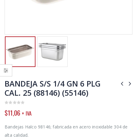
BANDEJA S/S 1/4 GN 6 PLG
CAL. 25 (88146) (55146)
0
$
11,06
+ IVA
out
of
5
Bandejas Halco 98146; fabricada en acero inoxidable 304 de
alta calidad.