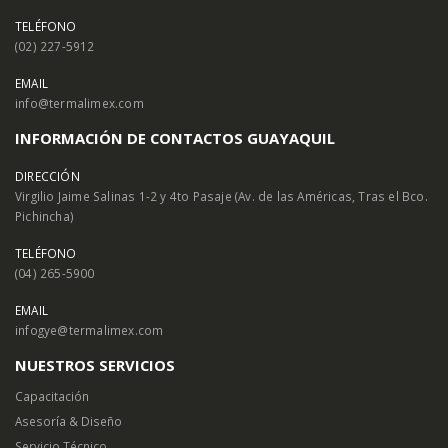
TELÉFONO
(02) 227-5912
EMAIL
info@termalimex.com
INFORMACIÓN DE CONTACTOS GUAYAQUIL
DIRECCIÓN
Virgilio Jaime Salinas 1-2 y 4to Pasaje (Av. de las Américas, Tras el Bco.
Pichincha)
TELÉFONO
(04) 265-5900
EMAIL
infogye@termalimex.com
NUESTROS SERVICIOS
Capacitación
Asesoría & Diseño
Servicio Técnico