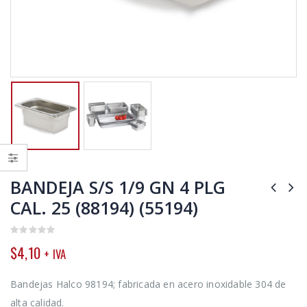
BANDEJA S/S 1/9 GN 4 PLG
CAL. 25 (88194) (55194)
0
$
4,10
+ IVA
out
of
5
Bandejas Halco 98194; fabricada en acero inoxidable 304 de
alta calidad.