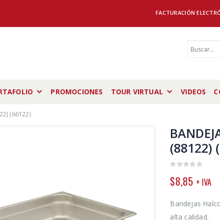
FACTURACIÓN ELECTR
RTAFOLIO
PROMOCIONES
TOUR VIRTUAL
VIDEOS
C
22) (66122)
BANDEJA 
(88122) 
0
$
8,85
+ IVA
out
of
5
Bandejas Halco
alta calidad.