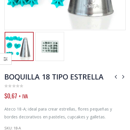
BOQUILLA 18 TIPO ESTRELLA
0
$
0,67
+ IVA
out
of
5
Ateco 18-A; ideal para crear estrellas, flores pequeñas y
bordes decorativos en pasteles, cupcakes y galletas.
SKU:
18-A