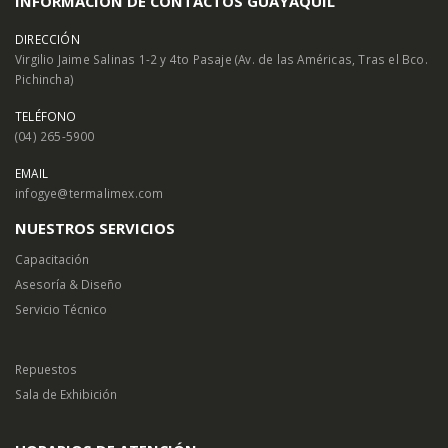
INFORMACIÓN DE CONTACTOS GUAYAQUIL
DIRECCIÓN
Virgilio Jaime Salinas 1-2 y 4to Pasaje (Av. de las Américas, Tras el Bco.
Pichincha)
TELÉFONO
(04) 265-5900
EMAIL
infogye@termalimex.com
NUESTROS SERVICIOS
Capacitación
Asesoría & Diseño
Servicio Técnico
Repuestos
Sala de Exhibición