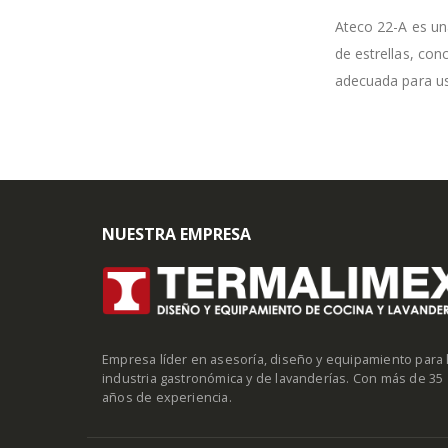
Ateco 22-A es una
de estrellas, con
adecuada para us
NUESTRA EMPRESA
Empresa líder en asesoría, diseño y equipamiento para 
industria gastronómica y de lavanderías. Con más de 35
años de experiencia.