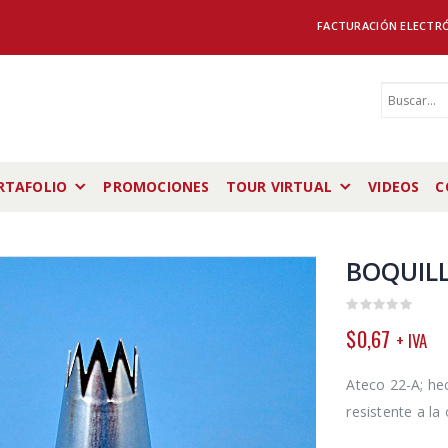
FACTURACIÓN ELECTR
RTAFOLIO
PROMOCIONES
TOUR VIRTUAL
VIDEOS
C
BOQUILL
0
$
0,67
+ IVA
out
of
5
Ateco 22-A; he
resistente a la