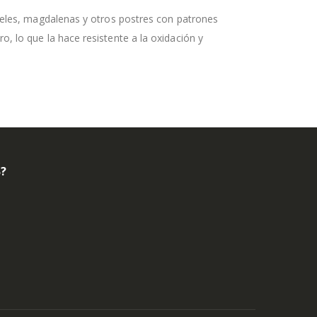
asteles, magdalenas y otros postres con patrones
o, lo que la hace resistente a la oxidación y
B?