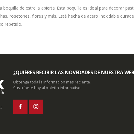
 boquilla de estrella abierta. Esta boquilla es ideal para decorar p
chas, rosetones, flores y más. Está hecha de acero inoxidable durader
o repetido.
¿QUIÉRES RECIBIR LAS NOVEDADES DE NUESTRA WE
Obtenga toda la información más reciente.
Suscríbete hoy al boletín informativo.
la