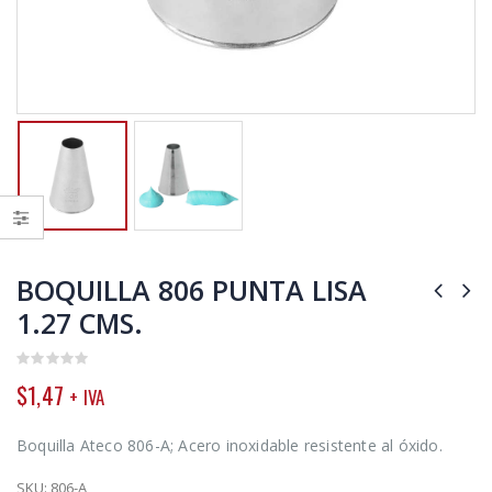
BOQUILLA 806 PUNTA LISA
1.27 CMS.
0
$
1,47
+ IVA
out
of
5
Boquilla Ateco 806-A; Acero inoxidable resistente al óxido.
SKU:
806-A