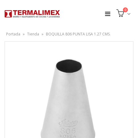
0
Portada
»
Tienda
»
BOQUILLA 806 PUNTA LISA 1.27 CMS.