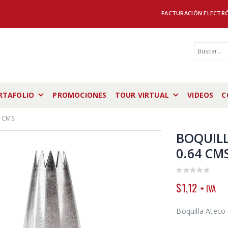
FACTURACIÓN ELECTR
RTAFOLIO
PROMOCIONES
TOUR VIRTUAL
VIDEOS
C
 CMS.
BOQUILL
0.64 CM
0
$
1,12
+ IVA
out
of
5
Boquilla Ateco 