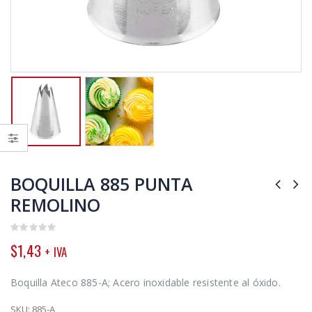
BOQUILLA 885 PUNTA
REMOLINO
0
$
1,43
+ IVA
out
of
5
Boquilla Ateco 885-A; Acero inoxidable resistente al óxido.
SKU:
885-A