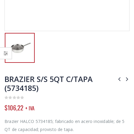
BRAZIER S/S 5QT C/TAPA
(5734185)
0
$
106,22
+ IVA
out
of
5
Brazier HALCO 5734185; fabricado en acero inoxidable; de 5
QT de capacidad; provisto de tapa.