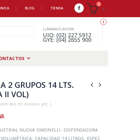
0
ÓNICA
BLOG
TIENDA
LLÁMANOS AHORA
UIO: (02) 227 5912
GYE: (04) 2655 900
ONTACTOS
A 2 GRUPOS 14 LTS.
 II VOL)
here are no reviews yet. )
IVA
USTRIAL NUOVA SIMONELLI- DISPENSADORA
 VOLUMÉTRICA- CAPACIDAD 14 LITROS- ESPEC