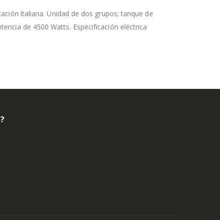
ión italiana. Unidad de dos grupos; tanque de
potencia de 4500 Watts. Especificación eléctrica
B?