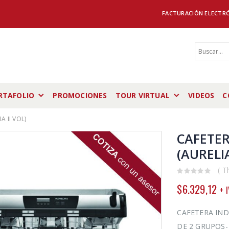
FACTURACIÓN ELECTR
RTAFOLIO
PROMOCIONES
TOUR VIRTUAL
VIDEOS
C
A II VOL)
CAFETER
(AURELIA
( T
0
$
6.329,12
+ 
out
of
5
CAFETERA IND
DE 2 GRUPOS-