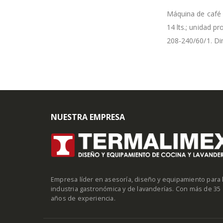
Máquina de café 
14 lts.; unidad pr
208-240/60/1. Di
NUESTRA EMPRESA
Empresa líder en asesoría, diseño y equipamiento para 
industria gastronómica y de lavanderías. Con más de 35
años de experiencia.