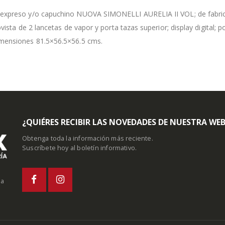
expreso y/o capuchino NUOVA SIMONELLI AURELIA II VOL; de fabricac
ovista de 2 lancetas de vapor y porta tazas superior; display digital; 
mensiones 81.5×56.5×56.5 cms.
¿QUIÉRES RECIBIR LAS NOVEDADES DE NUESTRA WE
Obtenga toda la información más reciente.
Suscríbete hoy al boletín informativo.
la