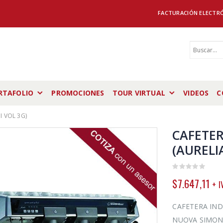
FACTURACIÓN ELECTR
RTAFOLIO
PROMOCIONES
TOUR VIRTUAL
VIDEOS
C
I VOL 3G)
CAFETER
(AURELIA
0
$
7.647,11
+ I
out
of
5
CAFETERA IND
NUOVA SIMONE