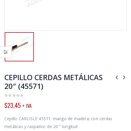
CEPILLO CERDAS METÁLICAS
20″ (45571)
0
$
23,45
+ IVA
out
of
5
Cepillo CARLISLE 45571; mango de madera; con cerdas
metálicas y raspador; de 20 ” longitud