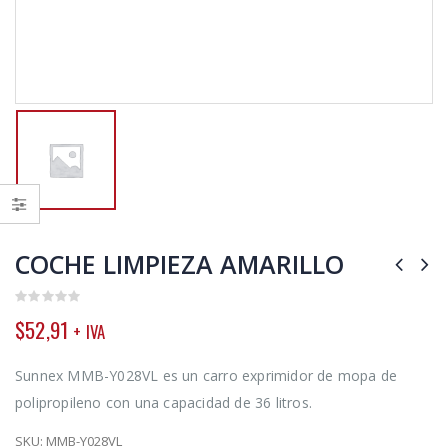
COCHE LIMPIEZA AMARILLO
0
$
52,91
+ IVA
out
of
5
Sunnex MMB-Y028VL es un carro exprimidor de mopa de
polipropileno con una capacidad de 36 litros.
SKU:
MMB-Y028VL