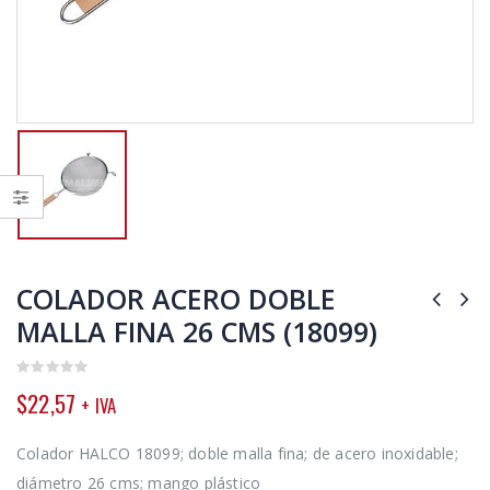
COLADOR ACERO DOBLE
MALLA FINA 26 CMS (18099)
0
$
22,57
+ IVA
out
of
5
Colador HALCO 18099; doble malla fina; de acero inoxidable;
diámetro 26 cms; mango plástico