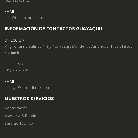
EMAIL
info@termalimex.com
INFORMACIÓN DE CONTACTOS GUAYAQUIL
DIRECCIÓN
Virgilio Jaime Salinas 1-2 y 4to Pasaje (Av. de las Américas, Tras el Bco.
Pichincha)
TELÉFONO
(04) 265-5900
EMAIL
infogye@termalimex.com
NUESTROS SERVICIOS
Capacitación
Asesoría & Diseño
Servicio Técnico