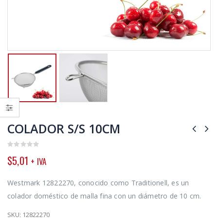
COLADOR S/S 10CM
0
$
5,01
+ IVA
out
of
5
Westmark 12822270, conocido como Traditionell, es un
colador doméstico de malla fina con un diámetro de 10 cm.
SKU:
12822270