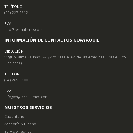
TELÉFONO
(02) 227-5912
EMAIL
info@termalimex.com
INFORMACIÓN DE CONTACTOS GUAYAQUIL
DIRECCIÓN
Virgilio Jaime Salinas 1-2 y 4to Pasaje (Av. de las Américas, Tras el Bco.
Pichincha)
TELÉFONO
(04) 265-5900
EMAIL
infogye@termalimex.com
NUESTROS SERVICIOS
Capacitación
Asesoría & Diseño
Servicio Técnico