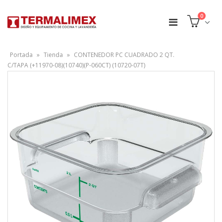
0
Portada
»
Tienda
»
CONTENEDOR PC CUADRADO 2 QT.
C/TAPA (+11970-08)(10740)(P-060CT) (10720-07T)