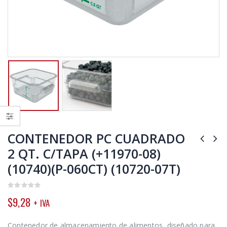
CONTENEDOR PC CUADRADO
2 QT. C/TAPA (+11970-08)
(10740)(P-060CT) (10720-07T)
0
$
9,28
+ IVA
out
of
5
Contenedor de almacenamiento de alimentos, diseñado para