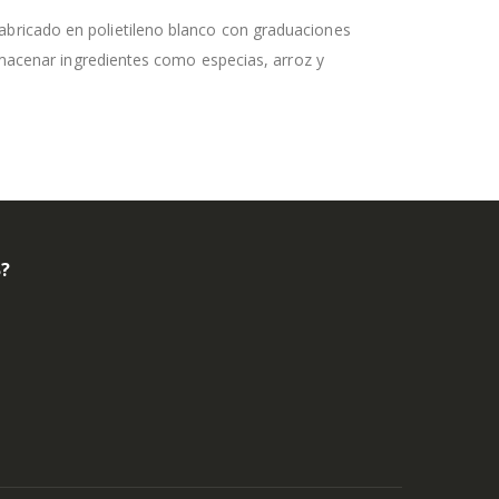
bricado en polietileno blanco con graduaciones
almacenar ingredientes como especias, arroz y
B?