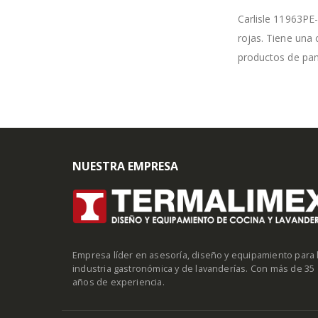
Carlisle 11963PE
rojas. Tiene una 
productos de pan
NUESTRA EMPRESA
Empresa líder en asesoría, diseño y equipamiento para 
industria gastronómica y de lavanderías. Con más de 35
años de experiencia.