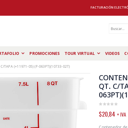
FACTURACIÓN ELECTR
RTAFOLIO
PROMOCIONES
TOUR VIRTUAL
VIDEOS
C
TAPA (+11971-05) (P-063PT)(10733-02T)
CONTEN
QT. C/TA
063PT)(
0
$
20,84
+ IVA
out
of
5
Contenedor de