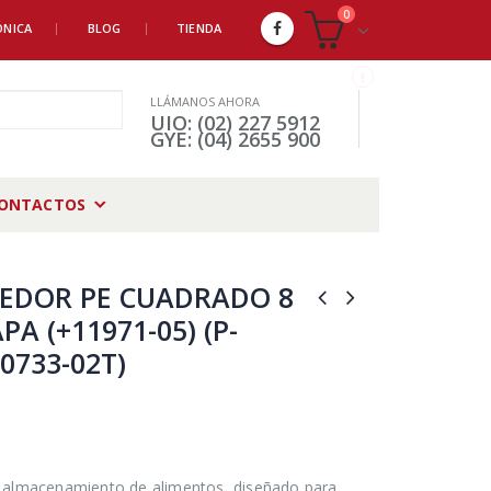
0
ÓNICA
BLOG
TIENDA
LLÁMANOS AHORA
UIO: (02) 227 5912
GYE: (04) 2655 900
ONTACTOS
EDOR PE CUADRADO 8
PA (+11971-05) (P-
10733-02T)
 almacenamiento de alimentos, diseñado para