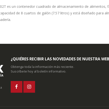
-02T es un contenedor cuadrado de almacenamiento de alimentos, fa
capacidad de 8 cuartos de galón (7.57 litros) y está diseñado para 
adería.
¿QUIÉRES RECIBIR LAS NOVEDADES DE NUESTRA WE
Obtenga toda la información más reciente.
Suscríbete hoy al boletín informativo.
la