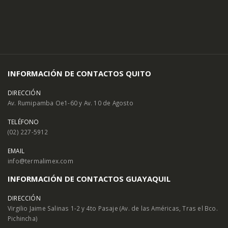
INFORMACIÓN DE CONTACTOS QUITO
DIRECCIÓN
Av. Rumipamba Oe1-60 y Av. 10 de Agosto
TELÉFONO
(02) 227-5912
EMAIL
info@termalimex.com
INFORMACIÓN DE CONTACTOS GUAYAQUIL
DIRECCIÓN
Virgilio Jaime Salinas 1-2 y 4to Pasaje (Av. de las Américas, Tras el Bco.
Pichincha)