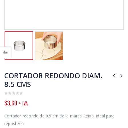
CORTADOR REDONDO DIAM.
8.5 CMS
0
$
3,60
+ IVA
out
of
5
Cortador redondo de 8.5 cm de la marca Reina, ideal para
repostería.