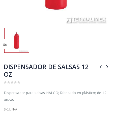
DISPENSADOR DE SALSAS 12
OZ
0
out
Dispensador para salsas HALCO; fabricado en plástico; de 12
of
5
onzas
SKU:
N/A