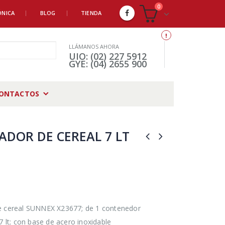
0
ÓNICA
BLOG
TIENDA
LLÁMANOS AHORA
UIO: (02) 227 5912
GYE: (04) 2655 900
ONTACTOS
ADOR DE CEREAL 7 LT
)
e cereal SUNNEX X23677; de 1 contenedor
7 lt; con base de acero inoxidable