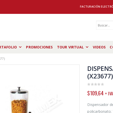
FACTURACIÓN ELECTR
RTAFOLIO
PROMOCIONES
TOUR VIRTUAL
VIDEOS
C
77)
DISPENS
(X23677
0
$
109,64
+ IVA
out
of
5
Dispensador d
policarbonato; 