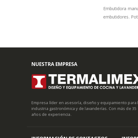
Embutidora manual
embutidores. Pot.
NUESTRA EMPRESA
Empresa líder en asesoría, diseño y equipamiento para 
industria gastronómica y de lavanderías. Con más de 35
años de experiencia.