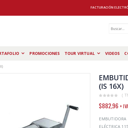
FACTURACIÓN ELECTR
RTAFOLIO
PROMOCIONES
TOUR VIRTUAL
VIDEOS
C
X)
EMBUTI
(IS 16X)
( T
0
$
882,96
+ IV
out
of
5
EMBUTIDORA I
ELÉCTRICA 115