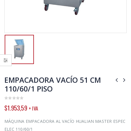
EMPACADORA VACÍO 51 CM
110/60/1 PISO
0
$
1.953,59
+ IVA
out
of
5
MÁQUINA EMPACADORA AL VACÍO HUALIAN MASTER ESPEC
ELEC 110/60/1