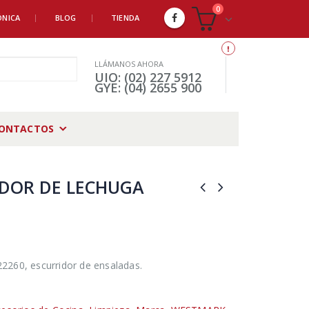
0
ÓNICA
BLOG
TIENDA
LLÁMANOS AHORA
UIO: (02) 227 5912
GYE: (04) 2655 900
ONTACTOS
IDOR DE LECHUGA
260, escurridor de ensaladas.