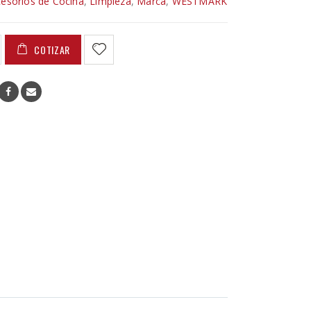
esorios de Cocina
,
Limpieza
,
Marca
,
WESTMARK
COTIZAR