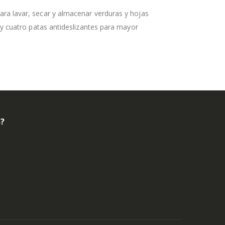
ra lavar, secar y almacenar verduras y hojas
 y cuatro patas antideslizantes para mayor
B?