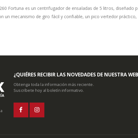
0 Fortuna es un centrifugador de ensaladas de 5 litros, diseñado pa
n un mecanismo de giro fácil y confiable, un pico vertedor práctico,
¿QUIÉRES RECIBIR LAS NOVEDADES DE NUESTRA WE
Obtenga toda la información más reciente.
Suscríbete hoy al boletín informativo.
la