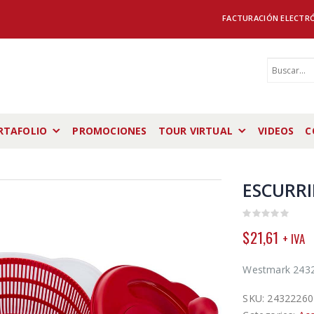
FACTURACIÓN ELECTR
RTAFOLIO
PROMOCIONES
TOUR VIRTUAL
VIDEOS
C
ESCURR
0
$
21,61
+ IVA
out
of
5
Westmark 24322
SKU:
24322260