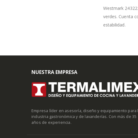
Westmark 2432226
verdes. Cuenta co
estabilidad.
NUESTRA EMPRESA
Empresa líder en asesoría, diseño y equipamiento para 
industria gastronómica y de lavanderías. Con más de 35
años de experiencia.