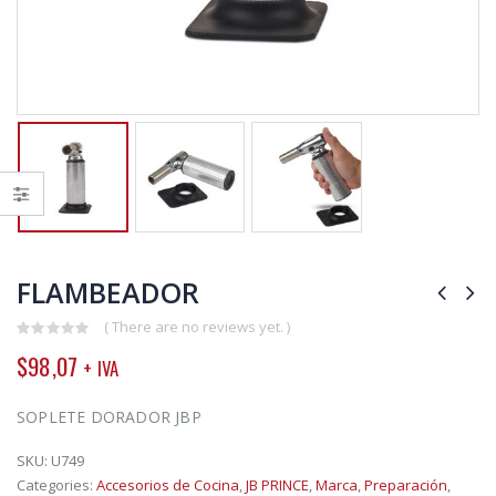
FLAMBEADOR
( There are no reviews yet. )
0
$
98,07
+ IVA
out
of
5
SOPLETE DORADOR JBP
SKU:
U749
Categories:
Accesorios de Cocina
,
JB PRINCE
,
Marca
,
Preparación
,