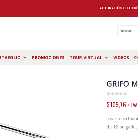
FACTURACIÓN ELECTR
RTAFOLIO
PROMOCIONES
TOUR VIRTUAL
VIDEOS
C
GRIFO M
0
$
109,76
+ IVA
out
of
5
llave mezclado
de 12 pulgadas