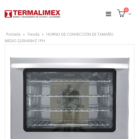
0
Portada
»
Tienda
»
HORNO DE CONVECCIÓN DE TAMAÑO
MEDIO 220V/60HZ 1PH