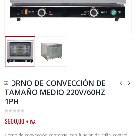
HORNO DE CONVECCIÓN DE
TAMAÑO MEDIO 220V/60HZ
1PH
0
$
600,00
+ IVA
out
of
5
Horno de convección comercial con función de grill y control